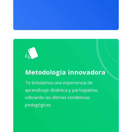
Metodología innovadora
Te brindamos una experiencia de
aprendizaje dinámica y participativa,
utilizando las últimas tendencias
pedagógicas.