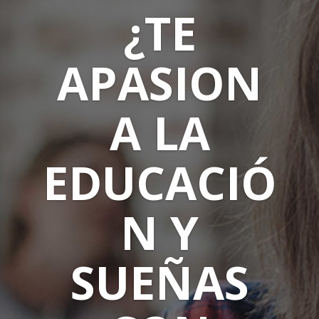
¿TE
APASION
A LA
EDUCACIÓ
N Y
SUEÑAS